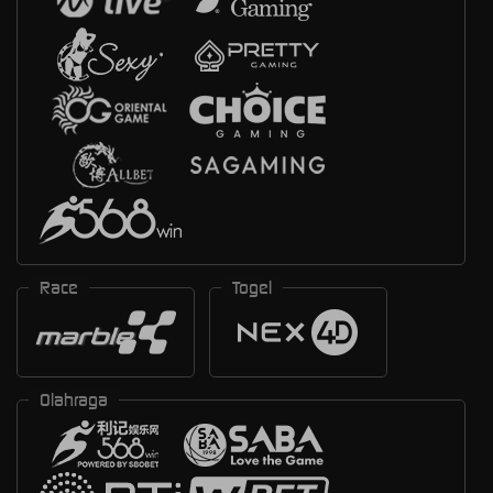
Race
Togel
Olahraga