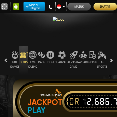
Main di
MASUK
DAFTAR
Telegram
HOT
SLOTS
LIVE
RACE
TOGEL
OLAHRAGA
CRASH
ARCADE
POKER
E-
PROMO
GAMES
CASINO
GAME
SPORTS
IDR
12,686,
JACKPOT
PLAY