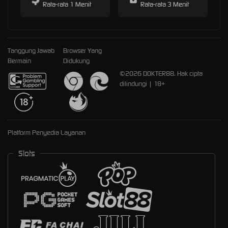
Rata-rata 1 Menit
Rata-rata 3 Menit
Tanggung Jawab
Browser Yang
Bermain
Didukung
©2026 DOKTER88. Hak cipta
dilindungi | 18+
Platform Penyedia Layanan
Slots