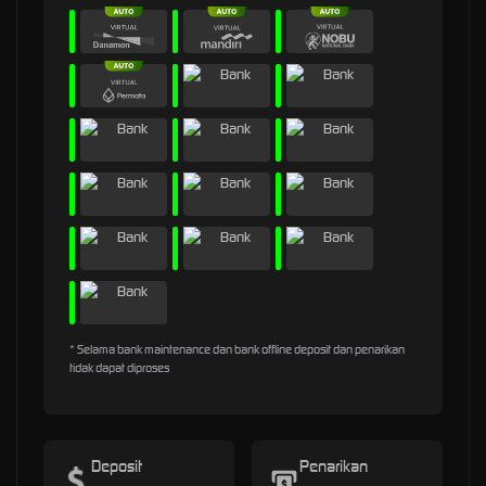
* Selama bank maintenance dan bank offline deposit dan penarikan
tidak dapat diproses
Deposit
Penarikan