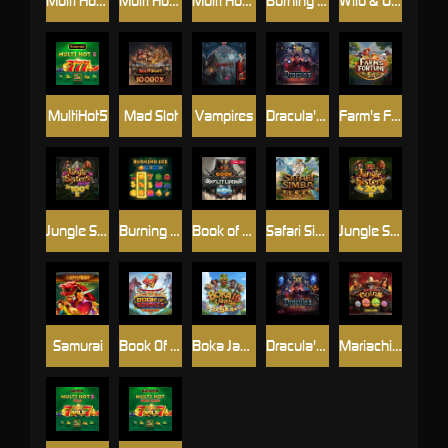
Multi Hot 20
Multi Hot 40
Multi Hot Ways
Burning Ice 40
Wild & Gods
MultiHot5
Mad Slot
Vampires
Dracula's Fortune
Farm's Fortune
Jungle Sisters Deluxe
Burning Ice
Book of Futuria
Safari Simba
Jungle Sisters
Samurai
Book Of Bonanza
Boka Jamba 10
Dracula's Fortune Halloween Edition
Mariachi Coins