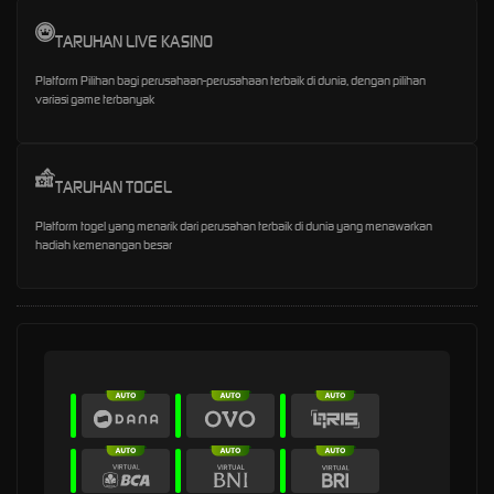
TARUHAN LIVE KASINO
Platform Pilihan bagi perusahaan-perusahaan terbaik di dunia, dengan pilihan
variasi game terbanyak
TARUHAN TOGEL
Platform togel yang menarik dari perusahan terbaik di dunia yang menawarkan
hadiah kemenangan besar