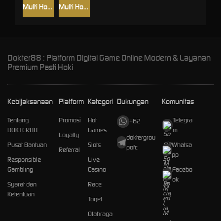
Multi Hot 5 Wild
Multi Hot Wild Ways
Dokter88 : Platform Digital Game Online Modern & Layanan
Premium Pasti Hoki
Kebijaksanaan
Platform
Kategori
Dukungan
Komunitas
Tentang
Promosi
Hot
Telegra
+62
DOKTER88
Games
m
Loyalty
doktergrou
Pusat Bantuan
Slots
Whatsa
pofc
Referral
pp
Responsible
Live
Gambling
Casino
Facebo
ok
Syarat dan
Race
Ketentuan
Togel
Olahraga