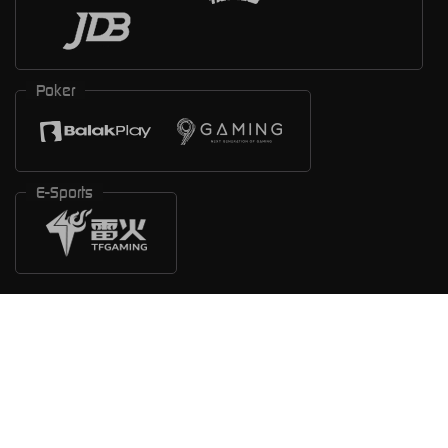
Poker
E-Sports