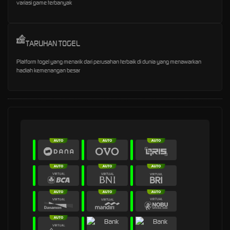
variasi game terbanyak
TARUHAN TOGEL
Platform togel yang menarik dari perusahan terbaik di dunia yang menawarkan
hadiah kemenangan besar