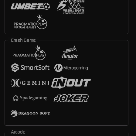
Crash Game
Arcade