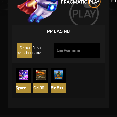
PP CASINO
Semua
Crash
permainan
Game
Spaceman
Slot88 High Flyer
Big Bass Crash