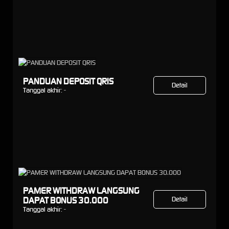
PANDUAN DEPOSIT QRIS
Detail
Tanggal akhir:
-
PAMER WITHDRAW LANGSUNG
DAPAT BONUS 30.000
Detail
Tanggal akhir:
-