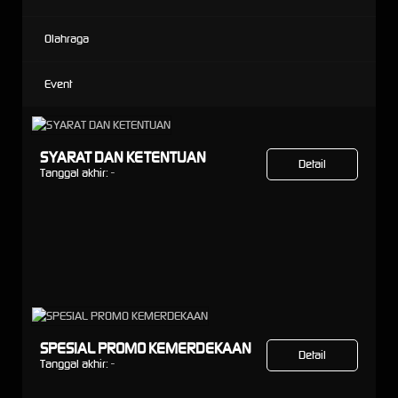
Olahraga
Event
SYARAT DAN KETENTUAN
Detail
Tanggal akhir:
-
SPESIAL PROMO KEMERDEKAAN
Detail
Tanggal akhir:
-