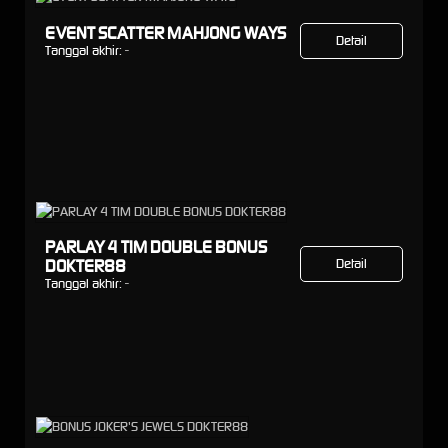
EVENT SCATTER MAHJONG WAYS
Detail
Tanggal akhir:
-
PARLAY 4 TIM DOUBLE BONUS
DOKTER88
Detail
Tanggal akhir:
-