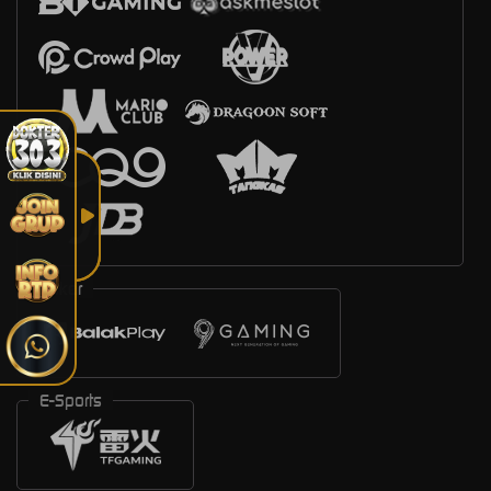
Poker
E-Sports