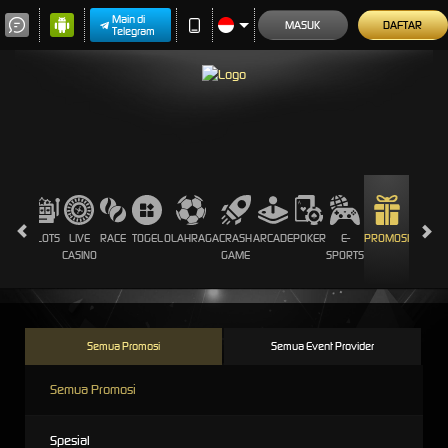
Main di
MASUK
DAFTAR
Telegram
HOT
SLOTS
LIVE
RACE
TOGEL
OLAHRAGA
CRASH
ARCADE
POKER
E-
PROMOSI
AMES
CASINO
GAME
SPORTS
Semua Promosi
Semua Event Provider
Semua Promosi
Spesial