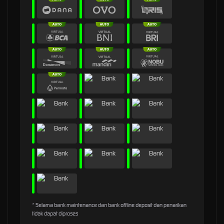
* Selama bank maintenance dan bank offline deposit dan penarikan
tidak dapat diproses