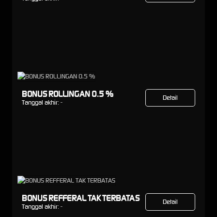
BONUS ROLLINGAN 0.5 %
Detail
Tanggal akhir:
-
BONUS REFFERAL TAK TERBATAS
Detail
Tanggal akhir:
-