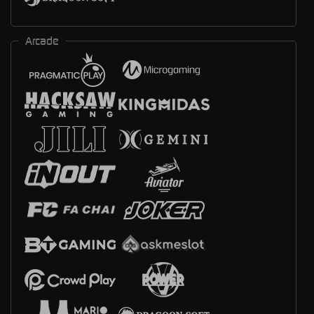
Arcade