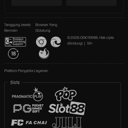
Tanggung Jawab
Browser Yang
Bermain
Didukung
©2026 DOKTER88. Hak cipta
dilindungi | 18+
Platform Penyedia Layanan
Slots