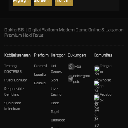
Mighty Hercules
Slot88 Wisdom of Athena 1000
Thor vs Hercules
Dokter88 | Digital Platform Modern Game Online & Layanan
Premium Hoki Terus
Kebijaksanaan
Platform
Kategori
Dukungan
Komunitas
Tentang
Promosi
Hot
Telegra
+62
DOKTER88
Games
m
Loyalty
doktergrou
Pusat Bantuan
Slots
Whatsa
pofc
Referral
pp
Responsible
Live
Gambling
Casino
Facebo
ok
Syarat dan
Race
Ketentuan
Togel
Olahraga