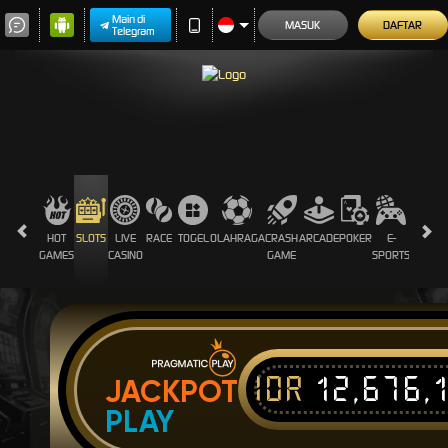
Main di
MASUK
DAFTAR
Telegram
HOT
SLOTS
LIVE
RACE
TOGEL
OLAHRAGA
CRASH
ARCADE
POKER
E-
PROMO
GAMES
CASINO
GAME
SPORTS
IDR
12,676,
JACKPOT
PLAY