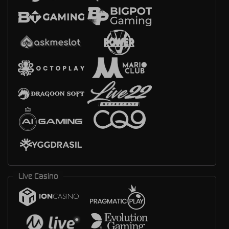
Live Casino