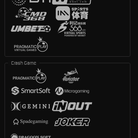
Crash Game