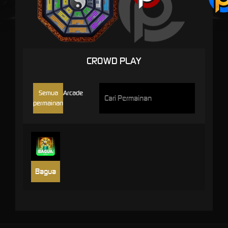
CROWD PLAY
Semua
Arcade
permainan
Bagua