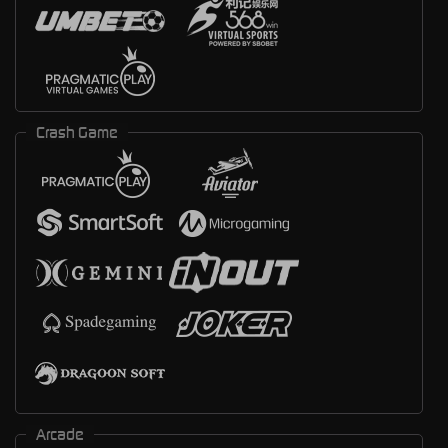
Crash Game
Arcade