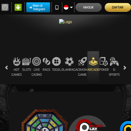
Main di
MASUK
DAFTAR
Telegram
HOT
SLOTS
LIVE
RACE
TOGEL
OLAHRAGA
CRASH
ARCADE
POKER
E-
PROMO
GAMES
CASINO
GAME
SPORTS