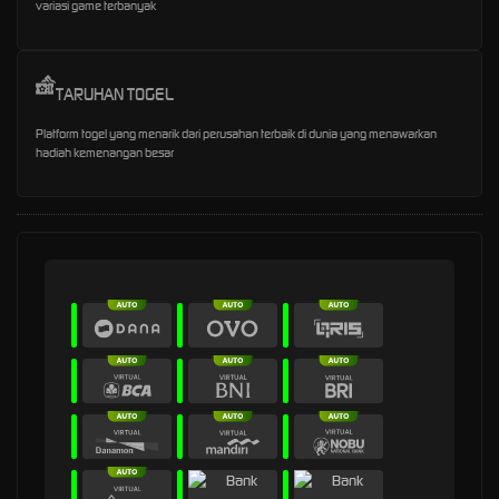
variasi game terbanyak
TARUHAN TOGEL
Platform togel yang menarik dari perusahan terbaik di dunia yang menawarkan
hadiah kemenangan besar